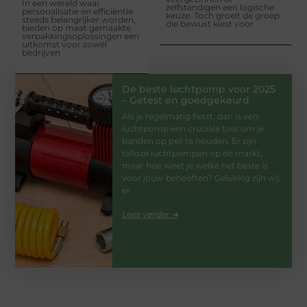
In een wereld waar
zelfstandigen een logische
personalisatie en efficiëntie
keuze. Toch groeit de groep
steeds belangrijker worden,
die bewust kiest voor
bieden op maat gemaakte
verpakkingsoplossingen een
uitkomst voor zowel
bedrijven
De beste luchtpomp voor 2025
– Getest en goedgekeurd
Als je regelmatig fietst, dan is een
luchtpomp een cruciale tool om je
banden op peil te houden. Er zijn
talloze luchtpompen op de markt,
maar hoe weet je welke het beste is
voor jouw behoeften? Gelukkig zijn wij
er
Lees verder ➜