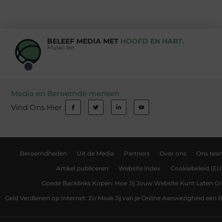
BELEEF MEDIA MET
HOOFD EN HART.
Mulac.be
Media en Beroemde mensen
Vind Ons Hier :
Beroemdheden
Uit de Media
Partners
Over ons
Ons tea
Artikel publiceren
Website index
Cookiebeleid (EU
Goede Backlinks Kopen: Hoe Jij Jouw Website Kunt Laten Gr
Geld Verdienen op Internet: Zo Maak Jij van je Online Aanwezigheid een