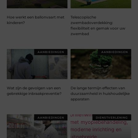
Hoe werkt een ballonvaart met
Telescopische
kinderen?
zwembadoverdekking:
flexibiliteit en gemak voor uw
zwembad
AANBIEDINGEN
AANBIEDINGEN
Wat zijn de gevolgen van een
De lange termijn effecten van
gebrekkige inbraakpreventie?
duurzaamheid in huishoudelijke
apparaten
AANBIEDINGEN
DIENSTVERLENING