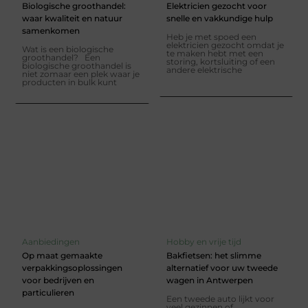
Biologische groothandel:
Elektricien gezocht voor
waar kwaliteit en natuur
snelle en vakkundige hulp
samenkomen
Heb je met spoed een
elektricien gezocht omdat je
Wat is een biologische
te maken hebt met een
groothandel? Een
storing, kortsluiting of een
biologische groothandel is
andere elektrische
niet zomaar een plek waar je
producten in bulk kunt
Aanbiedingen
Hobby en vrije tijd
Op maat gemaakte
Bakfietsen: het slimme
verpakkingsoplossingen
alternatief voor uw tweede
voor bedrijven en
wagen in Antwerpen
particulieren
Een tweede auto lijkt voor
veel gezinnen of