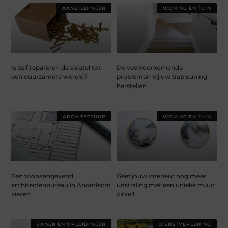
AANBIEDINGEN
WONING EN TUIN
Is zelf repareren de sleutel tot
De veelvoorkomende
een duurzamere wereld?
problemen bij uw trapleuning
herstellen
ARCHITECTUUR
WONING EN TUIN
Een toonaangevend
Geef jouw interieur nog meer
architectenbureau in Anderlecht
uitstraling met een unieke muur
kiezen
cirkel!
BANEN EN OPLEIDINGEN
DIENSTVERLENING