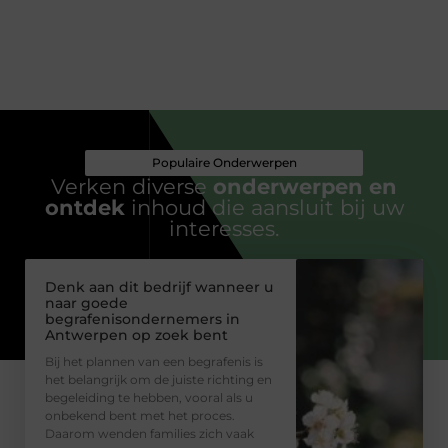
Populaire Onderwerpen
Verken diverse
onderwerpen en
ontdek
inhoud die aansluit bij uw
interesses.
Denk aan dit bedrijf wanneer u
naar goede
begrafenisondernemers in
Antwerpen op zoek bent
Bij het plannen van een begrafenis is
het belangrijk om de juiste richting en
begeleiding te hebben, vooral als u
onbekend bent met het proces.
Daarom wenden families zich vaak