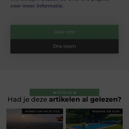
voor meer informatie.
Over ons
Ons team
◉ Mulac.be ◉
Had je deze
artikelen al gelezen?
HOBBY EN VRIJE TIJD
WONING EN TUIN