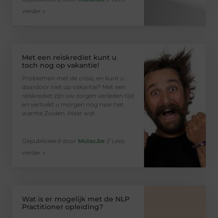
verder »
Met een reiskrediet kunt u
toch nog op vakantie!
Problemen met de crisis, en kunt u
daardoor niet op vakantie? Met een
reiskrediet zijn uw zorgen verleden tijd
en vertrekt u morgen nog naar het
warme Zuiden. Maar wat
Gepubliceerd door
Mulac.be
// Lees
verder »
Wat is er mogelijk met de NLP
Practitioner opleiding?