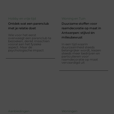
Hobby en vrije tijd
Woning en Tuin
Ontdek wat een parenclub
Duurzame stoffen voor
met je relatie doet
raamdecoratie op maat in
Antwerpen: stijlvol én
Wie voor het eerst
milieubewust
overweegt een parenclub te
bezoeken, denkt misschien
vooral aan het fysieke
In een tijd waarin
aspect. Maar de
duurzaamheid steeds
psychologische impact
belangrijker wordt, kiezen
steeds meer bedrijven en
particulieren voor
raamdecoratie op maat
vervaardigd uit
Aanbiedingen
Woningen