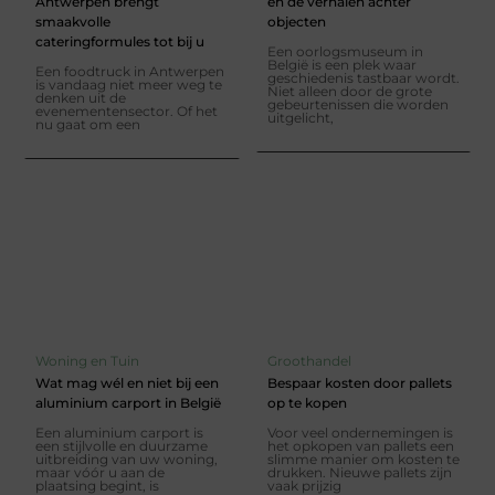
Antwerpen brengt
en de verhalen achter
smaakvolle
objecten
cateringformules tot bij u
Een oorlogsmuseum in
België is een plek waar
Een foodtruck in Antwerpen
geschiedenis tastbaar wordt.
is vandaag niet meer weg te
Niet alleen door de grote
denken uit de
gebeurtenissen die worden
evenementensector. Of het
uitgelicht,
nu gaat om een
Woning en Tuin
Groothandel
Wat mag wél en niet bij een
Bespaar kosten door pallets
aluminium carport in België
op te kopen
Een aluminium carport is
Voor veel ondernemingen is
een stijlvolle en duurzame
het opkopen van pallets een
uitbreiding van uw woning,
slimme manier om kosten te
maar vóór u aan de
drukken. Nieuwe pallets zijn
plaatsing begint, is
vaak prijzig