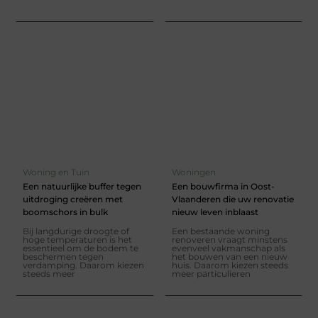
Woning en Tuin
Woningen
Een natuurlijke buffer tegen
Een bouwfirma in Oost-
uitdroging creëren met
Vlaanderen die uw renovatie
boomschors in bulk
nieuw leven inblaast
Bij langdurige droogte of
Een bestaande woning
hoge temperaturen is het
renoveren vraagt minstens
essentieel om de bodem te
evenveel vakmanschap als
beschermen tegen
het bouwen van een nieuw
verdamping. Daarom kiezen
huis. Daarom kiezen steeds
steeds meer
meer particulieren