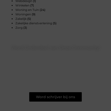
Webdesign
(1)
Winkelen
(7)
Woning en Tuin
(24)
Woningen
(9)
Zakelijk
(5)
Zakelijke dienstverlening
(5)
Zorg
(3)
Word Onderdeel van Onze Community!
Of je nu een doorgewinterde auteur bent of net begint met
het delen van je gedachten – bij Mulac.be is ruimte voor
jouw unieke stem en verhaal. Word onderdeel van een
groeiende groep schrijvers en denkers, en bereik een breed
publiek dat op zoek is naar inspirerende en vernieuwende
content.
Word schrijver bij ons