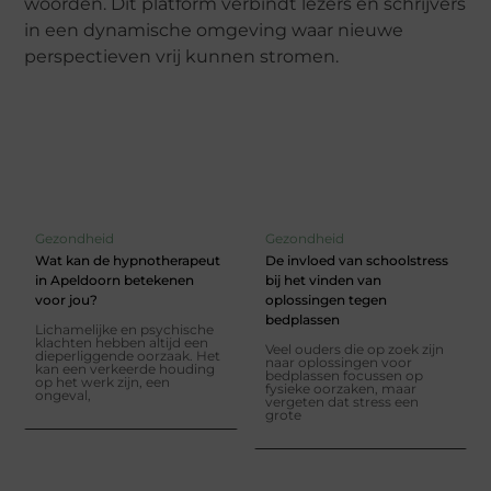
woorden. Dit platform verbindt lezers en schrijvers
in een dynamische omgeving waar nieuwe
perspectieven vrij kunnen stromen.
Gezondheid
Gezondheid
Wat kan de hypnotherapeut
De invloed van schoolstress
in Apeldoorn betekenen
bij het vinden van
voor jou?
oplossingen tegen
bedplassen
Lichamelijke en psychische
klachten hebben altijd een
Veel ouders die op zoek zijn
dieperliggende oorzaak. Het
naar oplossingen voor
kan een verkeerde houding
bedplassen focussen op
op het werk zijn, een
fysieke oorzaken, maar
ongeval,
vergeten dat stress een
grote