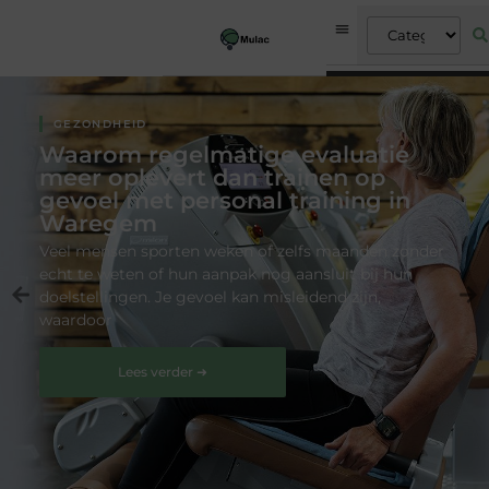
GEZONDHEID
Waarom regelmatige evaluatie
meer oplevert dan trainen op
gevoel met personal training in
Waregem
Veel mensen sporten weken of zelfs maanden zonder
echt te weten of hun aanpak nog aansluit bij hun
doelstellingen. Je gevoel kan misleidend zijn,
waardoor
Lees verder ➜