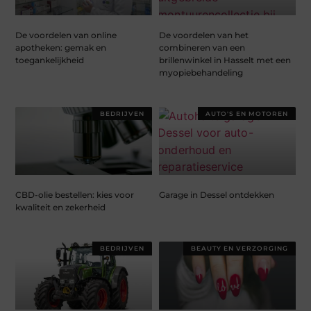
De voordelen van online
De voordelen van het
apotheken: gemak en
combineren van een
toegankelijkheid
brillenwinkel in Hasselt met een
myopiebehandeling
BEDRIJVEN
AUTO'S EN MOTOREN
CBD-olie bestellen: kies voor
Garage in Dessel ontdekken
kwaliteit en zekerheid
BEDRIJVEN
BEAUTY EN VERZORGING