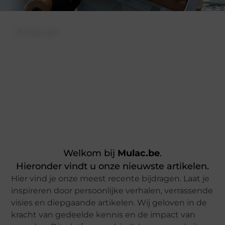
Mulac.be
Een plek waar ideeën, kennis en creativiteit samenkomen in een
stroom van waardevolle inzichten.
❝ We zijn niet alleen een platform, maar ook een gemeenschap
waarin denkers en schrijvers elkaar ontmoeten, motiveren en
versterken. ❞
Welkom bij
Mulac.be
.
Hieronder vindt u onze nieuwste artikelen.
Hier vind je onze meest recente bijdragen. Laat je
inspireren door persoonlijke verhalen, verrassende
visies en diepgaande artikelen. Wij geloven in de
kracht van gedeelde kennis en de impact van