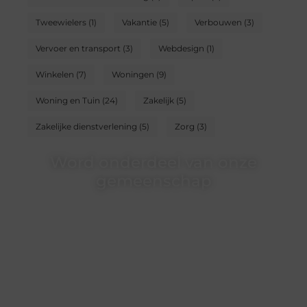
Tweewielers
(1)
Vakantie
(5)
Verbouwen
(3)
Vervoer en transport
(3)
Webdesign
(1)
Winkelen
(7)
Woningen
(9)
Woning en Tuin
(24)
Zakelijk
(5)
Zakelijke dienstverlening
(5)
Zorg
(3)
Word onderdeel van onze
gemeenschap
Wij zijn een veelzijdig blogplatform dat
toegankelijk is voor iedereen – of je nu een passie
hebt voor schrijven, lezen of beide. Onze algemene
blog biedt een podium voor diverse onderwerpen
en persoonlijke verhalen.
❝
Word onderdeel van onze community en
draag bij aan een inspirerende plek waar ideeën