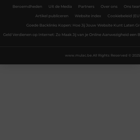
Beroemdheden
Uit de Media
Partners
Over ons
Ons tea
Artikel publiceren
Website index
Cookiebeleid (EU
Goede Backlinks Kopen: Hoe Jij Jouw Website Kunt Laten Gr
Geld Verdienen op Internet: Zo Maak Jij van je Online Aanwezigheid een
www.mulac.be.
All Rights Reserved © 2025