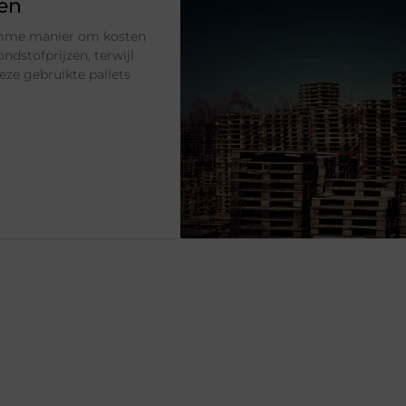
pen
limme manier om kosten
ndstofprijzen, terwijl
ze gebruikte pallets