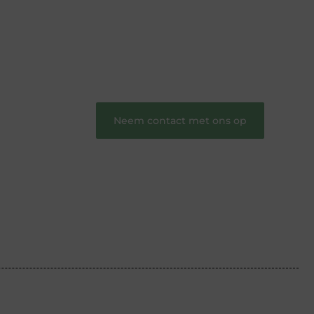
verhalen.
❝
Word onderdeel van onze community
en draag bij aan een inspirerende plek
waar ideeën tot leven komen en gedeeld
worden.
❞
Neem contact met ons op