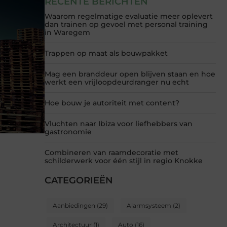
RECENTE BERICHTEN
Waarom regelmatige evaluatie meer oplevert
dan trainen op gevoel met personal training
in Waregem
Trappen op maat als bouwpakket
Mag een branddeur open blijven staan en hoe
werkt een vrijloopdeurdranger nu echt
Hoe bouw je autoriteit met content?
Vluchten naar Ibiza voor liefhebbers van
gastronomie
Combineren van raamdecoratie met
schilderwerk voor één stijl in regio Knokke
CATEGORIEËN
Aanbiedingen
(29)
Alarmsysteem
(2)
Architectuur
(1)
Auto
(16)