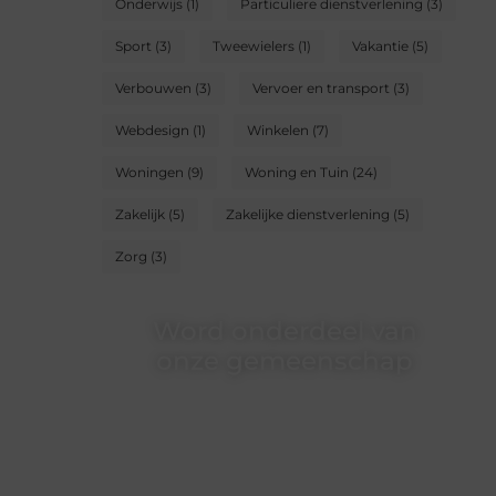
Onderwijs
(1)
Particuliere dienstverlening
(3)
Sport
(3)
Tweewielers
(1)
Vakantie
(5)
Verbouwen
(3)
Vervoer en transport
(3)
Webdesign
(1)
Winkelen
(7)
Woningen
(9)
Woning en Tuin
(24)
Zakelijk
(5)
Zakelijke dienstverlening
(5)
Zorg
(3)
Word onderdeel van
onze gemeenschap
Wij zijn een veelzijdig blogplatform dat
toegankelijk is voor iedereen – of je nu een
passie hebt voor schrijven, lezen of beide.
Onze algemene blog biedt een podium
voor diverse onderwerpen en persoonlijke