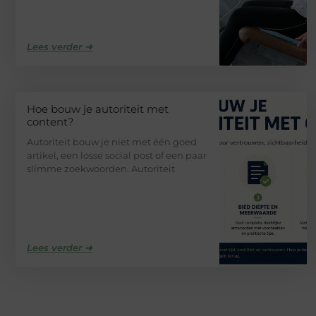
Lees verder ➜
Hoe bouw je autoriteit met
content?
Autoriteit bouw je niet met één goed
artikel, een losse social post of een paar
slimme zoekwoorden. Autoriteit
Lees verder ➜