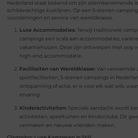
Nederland staat bekend om zijn adembenemende lan
schilderachtige kustlijnen. Op een 5-sterren camp
voorzieningen en service van wereldklasse.
Luxe Accommodaties:
Terwijl traditionele cam
campings een scala aan accommodaties, variëren
vakantiehuizen. Deze zijn ontworpen met oog v
high-end accommodatie.
Faciliteiten van Wereldklasse:
Van verwarmde z
sportfaciliteiten, 5-sterren campings in Nederl
ontspanning of actie, er is voor elk wat wils, w
ervaring.
Kinderactiviteiten:
Speciale aandacht wordt be
activiteiten, speeltuinen en kinderclubs. Dit g
vermaken en nieuwe vrienden maken.
Glamping: Luxe Kamperen in Stijl