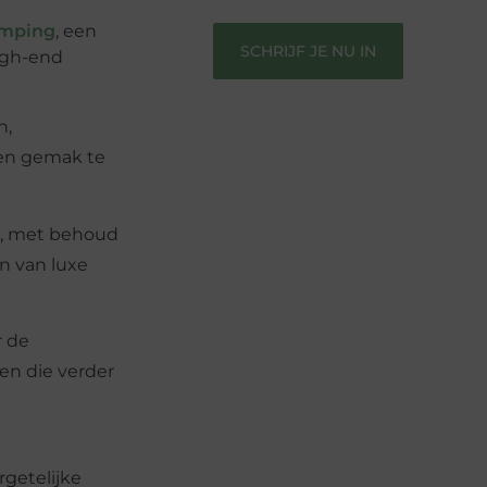
mping
, een
SCHRIJF JE NU IN
igh-end
n,
 en gemak te
n, met behoud
n van luxe
r de
en die verder
rgetelijke