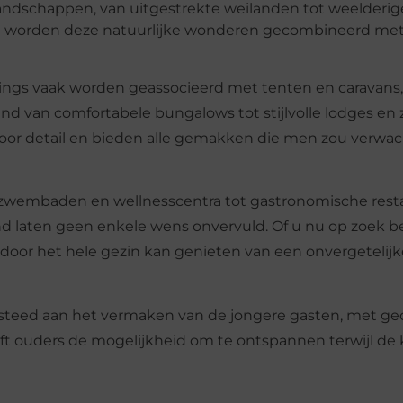
dschappen, van uitgestrekte weilanden tot weelderig
ing worden deze natuurlijke wonderen gecombineerd met
pings vaak worden geassocieerd met tenten en caravans,
d van comfortabele bungalows tot stijlvolle lodges en z
oor detail en bieden alle gemakken die men zou verwa
wembaden en wellnesscentra tot gastronomische rest
and laten geen enkele wens onvervuld. Of u nu op zoek b
aardoor het hele gezin kan genieten van een onvergetelijk
steed aan het vermaken van de jongere gasten, met ge
eeft ouders de mogelijkheid om te ontspannen terwijl de 