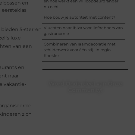
en hoe werkt een vrijloopdeurdranger
e bossen en
nu echt
 eersteklas
Hoe bouw je autoriteit met content?
Vluchten naar Ibiza voor liefhebbers van
 bieden 5-sterren
gastronomie
elfs luxe
Combineren van raamdecoratie met
chten van een
schilderwerk voor één stijl in regio
Knokke
aurants en
ent naar
Word Onderdeel van Onze
e vakantie-
Community!
Registreer je vandaag nog en begin
organiseerde
met het delen van jouw unieke
perspectief. Jouw woorden kunnen
kinderen zich
informeren, inspireren, vermaken en
verbinden – ze verdienen het om
gehoord te worden!