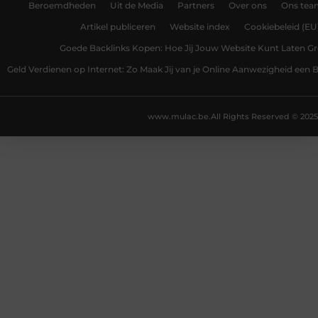
Beroemdheden
Uit de Media
Partners
Over ons
Ons tea
Artikel publiceren
Website index
Cookiebeleid (EU
Goede Backlinks Kopen: Hoe Jij Jouw Website Kunt Laten Gr
Geld Verdienen op Internet: Zo Maak Jij van je Online Aanwezigheid een
www.mulac.be.
All Rights Reserved © 2025