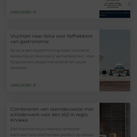
Lees verder ➜
Vluchten naar Ibiza voor liefhebbers
van gastronomie
Ibiza is een bestemming waar culinaire
beleving en levensstijl samenkomen. Voor
fijnproevers draait het eiland om pure
smaken,
Lees verder ➜
Combineren van raamdecoratie met
schilderwerk voor één stijl in regio
Knokke
Een harmonieus interieur ontstaat
wanneer alle elementen perfect op elkaar