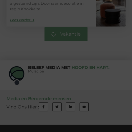
afgestemd zijn. Door raamdecoratie in
regio Knokke te
Lees verder ➜
Vakantie
BELEEF MEDIA MET
HOOFD EN HART.
Mulac.be
Media en Beroemde mensen
Vind Ons Hier :