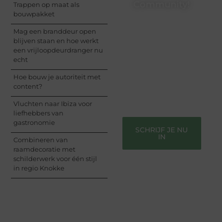
Community!
Trappen op maat als
bouwpakket
Registreer je vandaag
Mag een branddeur open
nog en begin met het
blijven staan en hoe werkt
delen van jouw unieke
een vrijloopdeurdranger nu
perspectief. Jouw
echt
woorden kunnen
informeren, inspireren,
Hoe bouw je autoriteit met
vermaken en verbinden
content?
– ze verdienen het om
gehoord te worden!
Vluchten naar Ibiza voor
liefhebbers van
gastronomie
SCHRIJF JE NU
IN
Combineren van
raamdecoratie met
schilderwerk voor één stijl
in regio Knokke