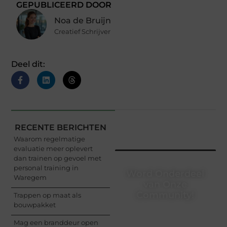
GEPUBLICEERD DOOR
Noa de Bruijn
Creatief Schrijver
Deel dit:
RECENTE BERICHTEN
Waarom regelmatige
evaluatie meer oplevert
dan trainen op gevoel met
personal training in
Word Onderdeel
Waregem
van Onze
Community!
Trappen op maat als
bouwpakket
Registreer je vandaag
Mag een branddeur open
nog en begin met het