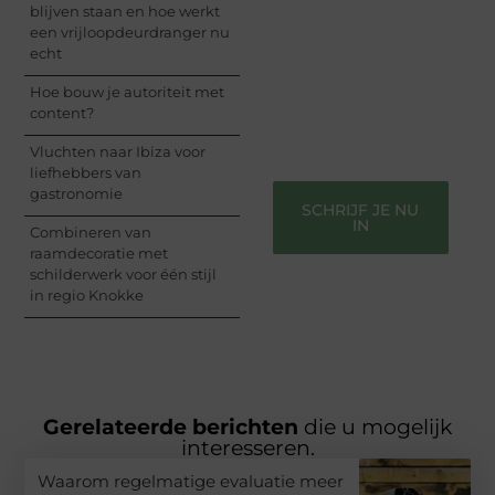
blijven staan en hoe werkt
delen van jouw unieke
een vrijloopdeurdranger nu
perspectief. Jouw
echt
woorden kunnen
informeren, inspireren,
Hoe bouw je autoriteit met
vermaken en verbinden
content?
– ze verdienen het om
gehoord te worden!
Vluchten naar Ibiza voor
liefhebbers van
gastronomie
SCHRIJF JE NU
IN
Combineren van
raamdecoratie met
schilderwerk voor één stijl
in regio Knokke
Gerelateerde berichten
die u mogelijk
interesseren.
Waarom regelmatige evaluatie meer