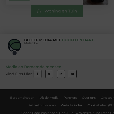
Woning en Tuin
BELEEF MEDIA MET
HOOFD EN HART.
Mulac.be
Media en Beroemde mensen
Vind Ons Hier :
Beroemdheden
Uit de Media
Partners
Over ons
Ons tea
Artikel publiceren
Website index
Cookiebeleid (EU
Goede Backlinks Kopen: Hoe Jij Jouw Website Kunt Laten Gr