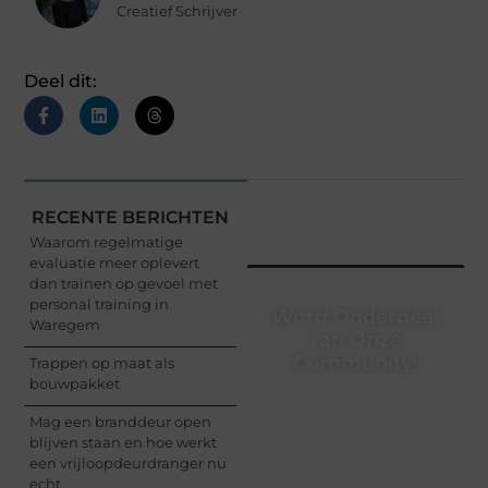
Creatief Schrijver
Deel dit:
RECENTE BERICHTEN
Waarom regelmatige
evaluatie meer oplevert
dan trainen op gevoel met
personal training in
Word Onderdeel
Waregem
van Onze
Community!
Trappen op maat als
bouwpakket
Registreer je vandaag
Mag een branddeur open
nog en begin met het
blijven staan en hoe werkt
delen van jouw unieke
een vrijloopdeurdranger nu
perspectief. Jouw
echt
woorden kunnen