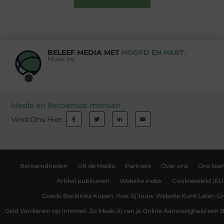
BELEEF MEDIA MET
HOOFD EN HART.
Mulac.be
Media en Beroemde mensen
Vind Ons Hier :
Beroemdheden
Uit de Media
Partners
Over ons
Ons tea
Artikel publiceren
Website index
Cookiebeleid (EU
Goede Backlinks Kopen: Hoe Jij Jouw Website Kunt Laten Gr
Geld Verdienen op Internet: Zo Maak Jij van je Online Aanwezigheid een