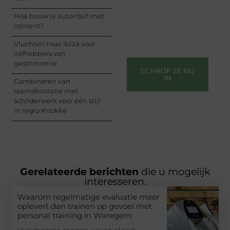
informeren, inspireren,
Hoe bouw je autoriteit met
vermaken en verbinden
content?
– ze verdienen het om
gehoord te worden!
Vluchten naar Ibiza voor
liefhebbers van
gastronomie
SCHRIJF JE NU
IN
Combineren van
raamdecoratie met
schilderwerk voor één stijl
in regio Knokke
Gerelateerde berichten
die u mogelijk
interesseren.
Waarom regelmatige evaluatie meer
oplevert dan trainen op gevoel met
personal training in Waregem