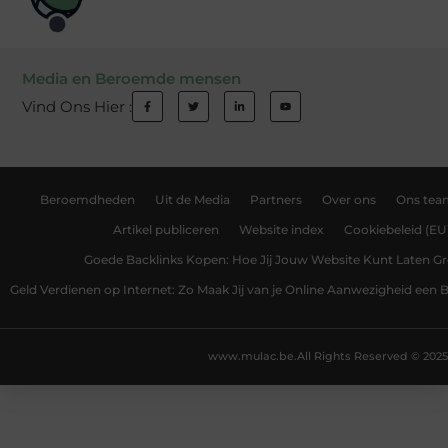
Media en Beroemde mensen
Vind Ons Hier :
Beroemdheden
Uit de Media
Partners
Over ons
Ons tea
Artikel publiceren
Website index
Cookiebeleid (EU
Goede Backlinks Kopen: Hoe Jij Jouw Website Kunt Laten Gr
Geld Verdienen op Internet: Zo Maak Jij van je Online Aanwezigheid een
www.mulac.be.
All Rights Reserved © 2025