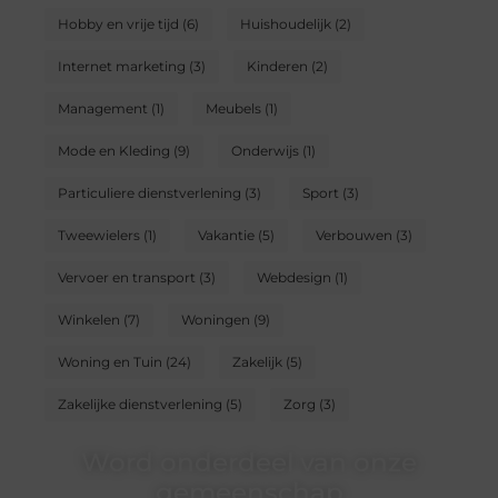
Hobby en vrije tijd
(6)
Huishoudelijk
(2)
Internet marketing
(3)
Kinderen
(2)
Management
(1)
Meubels
(1)
Mode en Kleding
(9)
Onderwijs
(1)
Particuliere dienstverlening
(3)
Sport
(3)
Tweewielers
(1)
Vakantie
(5)
Verbouwen
(3)
Vervoer en transport
(3)
Webdesign
(1)
Winkelen
(7)
Woningen
(9)
Woning en Tuin
(24)
Zakelijk
(5)
Zakelijke dienstverlening
(5)
Zorg
(3)
Word onderdeel van onze
gemeenschap