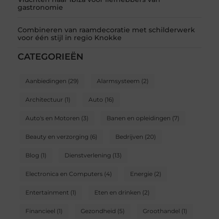
gastronomie
Combineren van raamdecoratie met schilderwerk
voor één stijl in regio Knokke
CATEGORIEËN
Aanbiedingen
(29)
Alarmsysteem
(2)
Architectuur
(1)
Auto
(16)
Auto's en Motoren
(3)
Banen en opleidingen
(7)
Beauty en verzorging
(6)
Bedrijven
(20)
Blog
(1)
Dienstverlening
(13)
Electronica en Computers
(4)
Energie
(2)
Entertainment
(1)
Eten en drinken
(2)
Financieel
(1)
Gezondheid
(5)
Groothandel
(1)