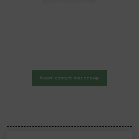
Wij zijn een veelzijdig blogplatform dat
toegankelijk is voor iedereen – of je nu een passie
hebt voor schrijven, lezen of beide. Onze algemene
blog biedt een podium voor diverse onderwerpen
en persoonlijke verhalen.
❝
Word onderdeel van onze community en
draag bij aan een inspirerende plek waar ideeën
tot leven komen en gedeeld worden.
❞
Neem contact met ons op