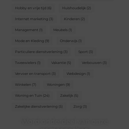
Hobby en vrije tijd
(6)
Huishoudelijk
(2)
Internet marketing
(3)
Kinderen
(2)
Management
(1)
Meubels
(1)
Mode en Kleding
(9)
Onderwijs
(1)
Particuliere dienstverlening
(3)
Sport
(3)
Tweewielers
(1)
Vakantie
(5)
Verbouwen
(3)
Vervoer en transport
(3)
Webdesign
(1)
Winkelen
(7)
Woningen
(9)
Woning en Tuin
(24)
Zakelijk
(5)
Zakelijke dienstverlening
(5)
Zorg
(3)
Word onderdeel van onze