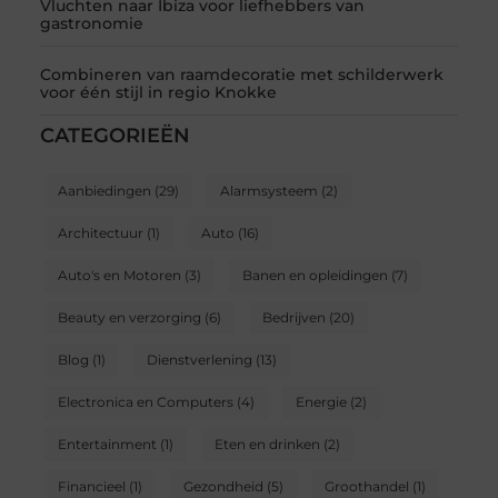
Vluchten naar Ibiza voor liefhebbers van
gastronomie
Combineren van raamdecoratie met schilderwerk
voor één stijl in regio Knokke
CATEGORIEËN
Aanbiedingen
(29)
Alarmsysteem
(2)
Architectuur
(1)
Auto
(16)
Auto's en Motoren
(3)
Banen en opleidingen
(7)
Beauty en verzorging
(6)
Bedrijven
(20)
Blog
(1)
Dienstverlening
(13)
Electronica en Computers
(4)
Energie
(2)
Entertainment
(1)
Eten en drinken
(2)
Financieel
(1)
Gezondheid
(5)
Groothandel
(1)