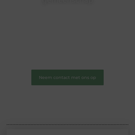
gemeenschap
Wij zijn een veelzijdig blogplatform dat
toegankelijk is voor iedereen – of je nu een passie
hebt voor schrijven, lezen of beide. Onze algemene
blog biedt een podium voor diverse onderwerpen
en persoonlijke verhalen.
❝
Word onderdeel van onze community en
draag bij aan een inspirerende plek waar ideeën
tot leven komen en gedeeld worden.
❞
Neem contact met ons op