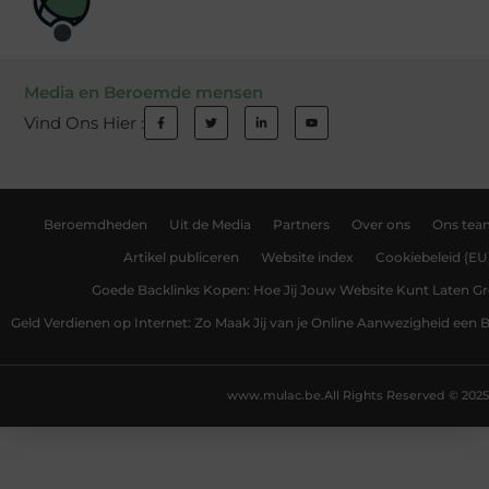
Media en Beroemde mensen
Vind Ons Hier :
Beroemdheden
Uit de Media
Partners
Over ons
Ons tea
Artikel publiceren
Website index
Cookiebeleid (EU
Goede Backlinks Kopen: Hoe Jij Jouw Website Kunt Laten Gr
Geld Verdienen op Internet: Zo Maak Jij van je Online Aanwezigheid een
www.mulac.be.
All Rights Reserved © 2025