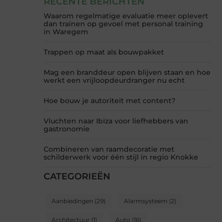
RECENTE BERICHTEN
Waarom regelmatige evaluatie meer oplevert
dan trainen op gevoel met personal training
in Waregem
Trappen op maat als bouwpakket
Mag een branddeur open blijven staan en hoe
werkt een vrijloopdeurdranger nu echt
Hoe bouw je autoriteit met content?
Vluchten naar Ibiza voor liefhebbers van
gastronomie
Combineren van raamdecoratie met
schilderwerk voor één stijl in regio Knokke
CATEGORIEËN
Aanbiedingen
(29)
Alarmsysteem
(2)
Architectuur
(1)
Auto
(16)