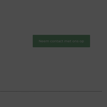
verhalen.
❝
Word onderdeel van onze community
en draag bij aan een inspirerende plek
waar ideeën tot leven komen en gedeeld
worden.
❞
Neem contact met ons op