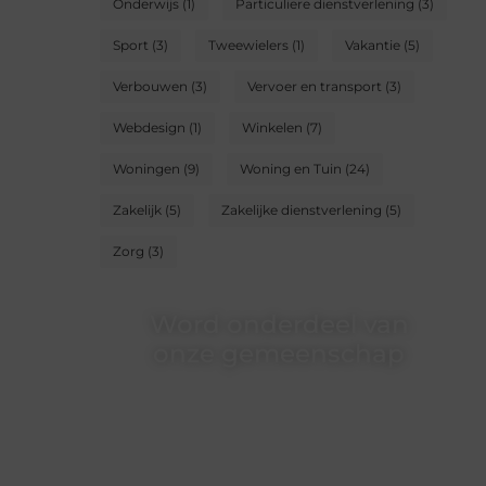
Onderwijs
(1)
Particuliere dienstverlening
(3)
Sport
(3)
Tweewielers
(1)
Vakantie
(5)
Verbouwen
(3)
Vervoer en transport
(3)
Webdesign
(1)
Winkelen
(7)
Woningen
(9)
Woning en Tuin
(24)
Zakelijk
(5)
Zakelijke dienstverlening
(5)
Zorg
(3)
Word onderdeel van
onze gemeenschap
Wij zijn een veelzijdig blogplatform dat
toegankelijk is voor iedereen – of je nu een
passie hebt voor schrijven, lezen of beide.
Onze algemene blog biedt een podium
voor diverse onderwerpen en persoonlijke