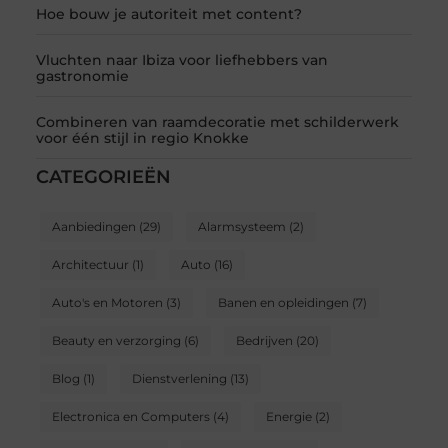
Hoe bouw je autoriteit met content?
Vluchten naar Ibiza voor liefhebbers van
gastronomie
Combineren van raamdecoratie met schilderwerk
voor één stijl in regio Knokke
CATEGORIEËN
Aanbiedingen
(29)
Alarmsysteem
(2)
Architectuur
(1)
Auto
(16)
Auto's en Motoren
(3)
Banen en opleidingen
(7)
Beauty en verzorging
(6)
Bedrijven
(20)
Blog
(1)
Dienstverlening
(13)
Electronica en Computers
(4)
Energie
(2)