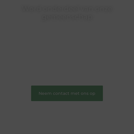
Word onderdeel van onze
gemeenschap
Wij zijn een veelzijdig blogplatform dat
toegankelijk is voor iedereen – of je nu een passie
hebt voor schrijven, lezen of beide. Onze algemene
blog biedt een podium voor diverse onderwerpen
en persoonlijke verhalen.
❝
Word onderdeel van onze community en
draag bij aan een inspirerende plek waar ideeën
tot leven komen en gedeeld worden.
❞
Neem contact met ons op