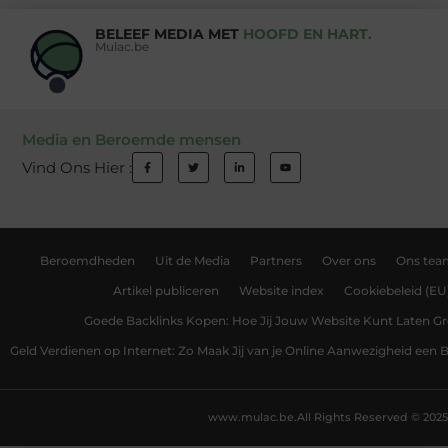
BELEEF MEDIA MET
HOOFD EN HART.
Mulac.be
Media en Beroemde mensen
Vind Ons Hier :
Beroemdheden
Uit de Media
Partners
Over ons
Ons tea
Artikel publiceren
Website index
Cookiebeleid (EU
Goede Backlinks Kopen: Hoe Jij Jouw Website Kunt Laten Gr
Geld Verdienen op Internet: Zo Maak Jij van je Online Aanwezigheid een
www.mulac.be.
All Rights Reserved © 2025