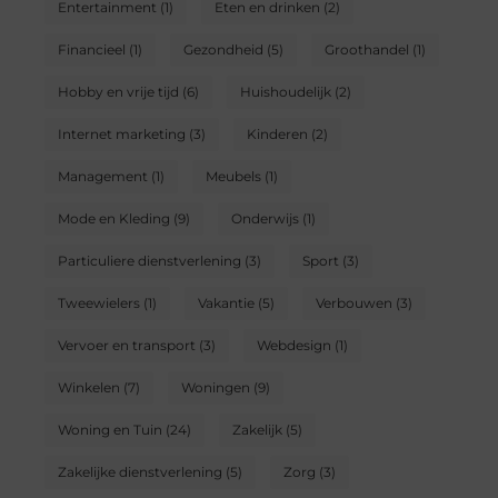
Entertainment
(1)
Eten en drinken
(2)
Financieel
(1)
Gezondheid
(5)
Groothandel
(1)
Hobby en vrije tijd
(6)
Huishoudelijk
(2)
Internet marketing
(3)
Kinderen
(2)
Management
(1)
Meubels
(1)
Mode en Kleding
(9)
Onderwijs
(1)
Particuliere dienstverlening
(3)
Sport
(3)
Tweewielers
(1)
Vakantie
(5)
Verbouwen
(3)
Vervoer en transport
(3)
Webdesign
(1)
Winkelen
(7)
Woningen
(9)
Woning en Tuin
(24)
Zakelijk
(5)
Zakelijke dienstverlening
(5)
Zorg
(3)