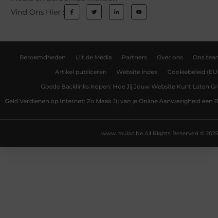
Vind Ons Hier :
Beroemdheden
Uit de Media
Partners
Over ons
Ons tea
Artikel publiceren
Website index
Cookiebeleid (EU
Goede Backlinks Kopen: Hoe Jij Jouw Website Kunt Laten Gr
Geld Verdienen op Internet: Zo Maak Jij van je Online Aanwezigheid een
www.mulac.be.
All Rights Reserved © 2025