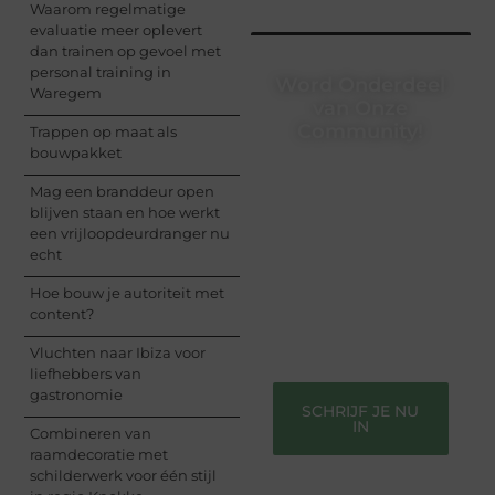
Waarom regelmatige
evaluatie meer oplevert
dan trainen op gevoel met
personal training in
Word Onderdeel
Waregem
van Onze
Community!
Trappen op maat als
bouwpakket
Registreer je vandaag
Mag een branddeur open
nog en begin met het
blijven staan en hoe werkt
delen van jouw unieke
een vrijloopdeurdranger nu
perspectief. Jouw
echt
woorden kunnen
informeren, inspireren,
Hoe bouw je autoriteit met
vermaken en verbinden
content?
– ze verdienen het om
gehoord te worden!
Vluchten naar Ibiza voor
liefhebbers van
gastronomie
SCHRIJF JE NU
IN
Combineren van
raamdecoratie met
schilderwerk voor één stijl