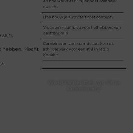
en hoe werkt een vrijloopdeurdranger
nu echt
Hoe bouw je autoriteit met content?
Vluchten naar Ibiza voor liefhebbers van
gastronomie
staan.
Combineren van raamdecoratie met
it hebben. Mocht
schilderwerk voor één stijl in regio
Knokke
2.
Word Onderdeel van Onze
Community!
Registreer je vandaag nog en begin
met het delen van jouw unieke
perspectief. Jouw woorden kunnen
informeren, inspireren, vermaken en
verbinden – ze verdienen het om
gehoord te worden!