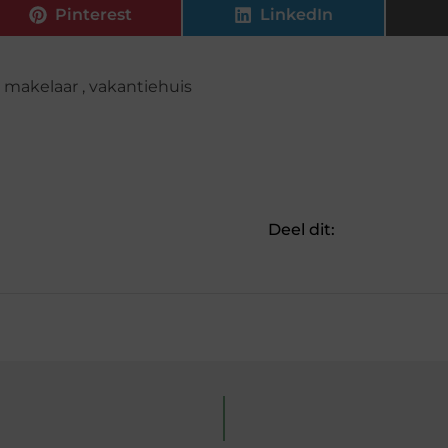
Pinterest
LinkedIn
,
makelaar
,
vakantiehuis
Deel dit: