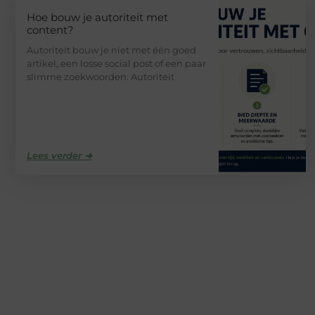
Hoe bouw je autoriteit met
content?
Autoriteit bouw je niet met één goed
artikel, een losse social post of een paar
slimme zoekwoorden. Autoriteit
Lees verder ➜