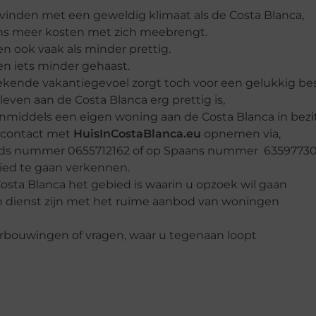
 vinden met een geweldig klimaat als de Costa Blanca,
vens meer kosten met zich meebrengt.
n ook vaak als minder prettig.
en iets minder gehaast.
 bekende vakantiegevoel zorgt toch voor een gelukkig be
leven aan de Costa Blanca erg prettig is,
 inmiddels een eigen woning aan de Costa Blanca in bez
u contact met
HuisInCostaBlanca.eu
opnemen via,
lands nummer 0655712162 of op Spaans nummer 63597730
bied te gaan verkennen.
Costa Blanca het gebied is waarin u opzoek wil gaan
n dienst zijn met het ruime aanbod van woningen
erbouwingen of vragen, waar u tegenaan loopt