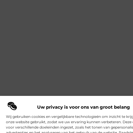
Uw privacy is voor ons van groot belang
Wij gebruiken cookies en vergelijkbare technologieën om inzicht te krij
onze website gebruikt, zodat we uw ervaring kunnen verbeteren. Deze
voor verschillende doeleinden ingezet, zoals het tonen van gepersonali
advertenties en het analyseren van het gebruik van de website. Raadpl