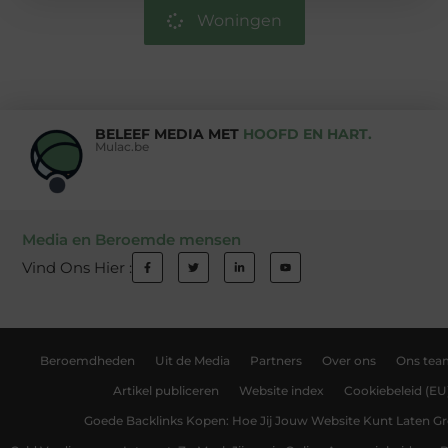
Woningen
BELEEF MEDIA MET
HOOFD EN HART.
Mulac.be
Media en Beroemde mensen
Vind Ons Hier :
Beroemdheden
Uit de Media
Partners
Over ons
Ons tea
Artikel publiceren
Website index
Cookiebeleid (EU
Goede Backlinks Kopen: Hoe Jij Jouw Website Kunt Laten Gr