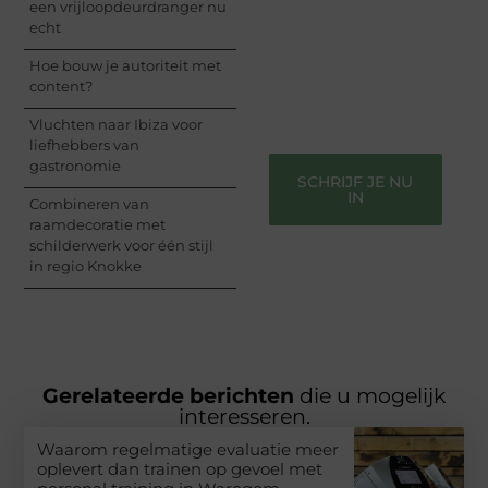
een vrijloopdeurdranger nu
perspectief. Jouw
echt
woorden kunnen
informeren, inspireren,
Hoe bouw je autoriteit met
vermaken en verbinden
content?
– ze verdienen het om
gehoord te worden!
Vluchten naar Ibiza voor
liefhebbers van
gastronomie
SCHRIJF JE NU
IN
Combineren van
raamdecoratie met
schilderwerk voor één stijl
in regio Knokke
Gerelateerde berichten
die u mogelijk
interesseren.
Waarom regelmatige evaluatie meer
oplevert dan trainen op gevoel met