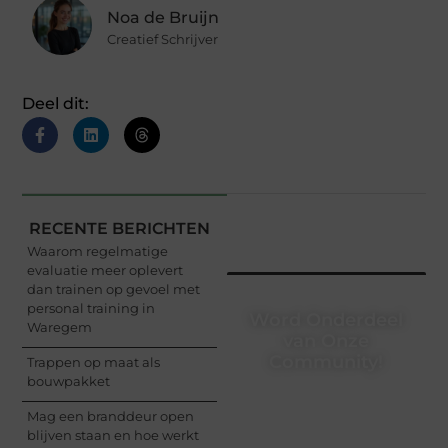
Noa de Bruijn
Creatief Schrijver
Deel dit:
RECENTE BERICHTEN
Waarom regelmatige
evaluatie meer oplevert
dan trainen op gevoel met
personal training in
Word Onderdeel
Waregem
van Onze
Community!
Trappen op maat als
bouwpakket
Registreer je vandaag
Mag een branddeur open
nog en begin met het
blijven staan en hoe werkt
delen van jouw unieke