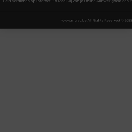
Geld Verdienen op Internet: Zo Maak Jij van je Online Aanwezigheid een
www.mulac.be.
All Rights Reserved © 2025